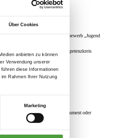
Über Cookies
r mit einem 1. Preis beim Landeswettbewerb „Jugend
ndestens drei Personen aus dem Kompetenzkreis
 Medien anbieten zu können
hrer Verwendung unserer
 führen diese Informationen
 nehmen:
ie im Rahmen Ihrer Nutzung
Marketing
. Bei einem Hauptfach Melodieinstrument oder
er Orchester.
x. 10 Minuten) statt.