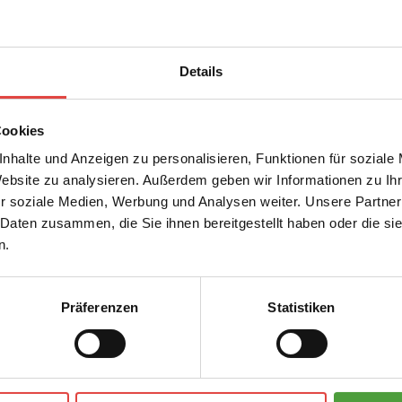
Details
raft vorgeschlagen.
albereich oder Instrumentalspiel. Das Spielniveau sollte vergleichba
Cookies
r der Aufnahme in die SVA nachgewiesen. Das Vorspiel wird durch mi
nhalte und Anzeigen zu personalisieren, Funktionen für soziale
Website zu analysieren. Außerdem geben wir Informationen zu I
r Studienvorbereitung
r soziale Medien, Werbung und Analysen weiter. Unsere Partner
rundsätzlich ab dem 12. Lebensjahr folgende Unterrichte in Anspruch
 Daten zusammen, die Sie ihnen bereitgestellt haben oder die s
n.
Präferenzen
Statistiken
s Nebenfach ein Melodieinstrument, Gesang oder Kammermusik gewählt
rüberhinaus musizieren StuVo Schüler*innen in einem Ensemble und/od
 im Rahmen eines öffentlichen Konzertes (konzertantes Vorspiel, bis ma