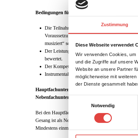
Bedingungen für die Teilnahme an der StuVo:
Zustimmung
Die Teilnahme an der StuVo wird von der Lehrk
Voraussetzung sind besondere Leistungen im Vok
musiziert“ sein.
Diese Webseite verwendet 
Der Leistungsstand wird durch ein Vorspiel vo
Wir verwenden Cookies, um I
bewertet.
und die Zugriffe auf unsere 
Der Kompetenzkreis besteht aus Lehrkräften de
Website an unsere Partner fü
Instrumental- und Vokalschüler*innen können g
möglicherweise mit weiteren
der Dienste gesammelt habe
Hauptfachunterricht wöchentlich
: 2 x 45 Minuten
Nebenfachunterricht wöchentlich:
30 Minuten
Einwilligungsauswahl
Notwendig
Bei den Hauptfächern Klavier oder Gitarre wird al
Gesang ist als Nebenfach Klavier verpflichtend. Da
Mindestens einmal jährlich finden Prüfungsvorspiele