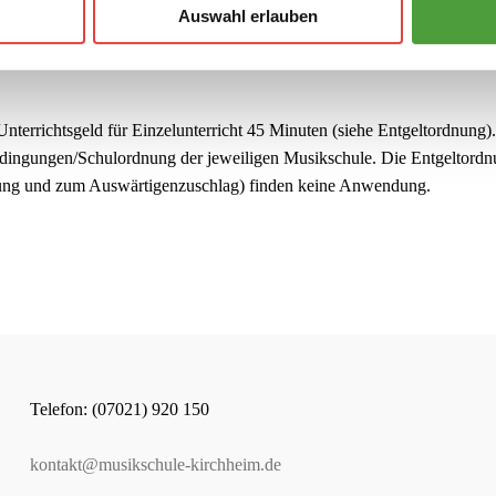
Auswahl erlauben
icht ist verpflichtend
. Dieser findet an zwei Wochenenden jährlich 
ne Leistungsstufen statt. Im letzten Unterrichtssemester vor der Aufna
 Unterrichtsgeld für Einzelunterricht 45 Minuten (siehe Entgeltordnung
ingungen/Schulordnung der jeweiligen Musikschule. Die Entgeltordnu
ung und zum Auswärtigenzuschlag) finden keine Anwendung.
Telefon: (07021) 920 150
kontakt@musikschule-kirchheim.de