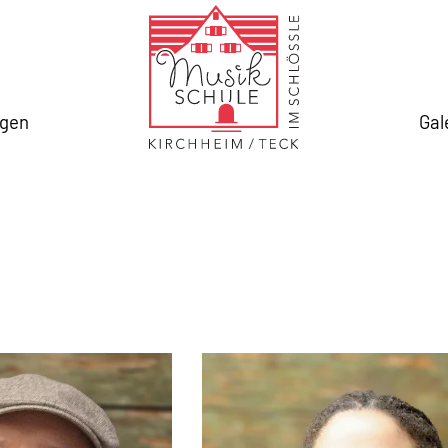
ngen
Gal