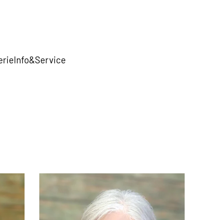
erie
Info&Service